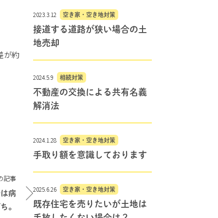
2023.3.12
空き家・空き地対策
接道する道路が狭い場合の土
地売却
差が約
2024.5.9
相続対策
不動産の交換による共有名義
解消法
2024.1.28
空き家・空き地対策
手取り額を意識しております
の記事
2025.6.26
空き家・空き地対策
母は病
既存住宅を売りたいが土地は
がち。
手放したくない場合は？