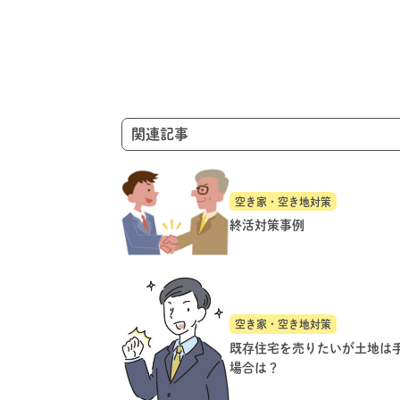
ゲ
ー
シ
ョ
ン
関連記事
空き家・空き地対策
終活対策事例
空き家・空き地対策
既存住宅を売りたいが土地は
場合は？