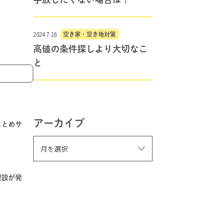
2024.7.16
空き家・空き地対策
高値の条件探しより大切なこ
と
アーカイブ
まとめサ
埋設が発