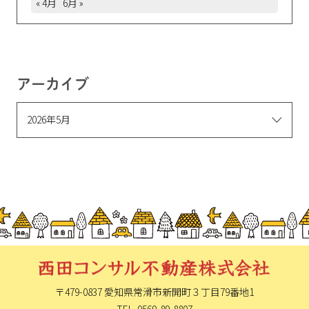
« 4月
6月 »
アーカイブ
〒479-0837 愛知県常滑市新開町
３丁目79番地1