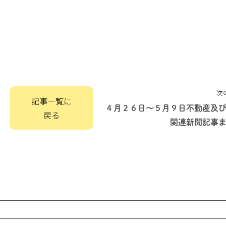
次
記事一覧に
４月２６日～５月９日不動産及
戻る
関連新聞記事