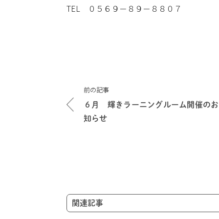
TEL ０５６９－８９－８８０７
投
前の記事
稿
６月 輝きラーニングルーム開催のお
ナ
知らせ
ビ
ゲ
ー
シ
ョ
ン
関連記事