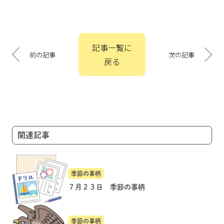
投
記事一覧に
稿
前の記事
次の記事
戻る
ナ
ビ
ゲ
ー
シ
ョ
関連記事
ン
季節の事柄
７月２３日 季節の事柄
季節の事柄