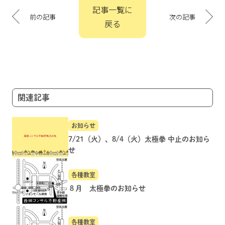
投
記事一覧に
稿
前の記事
次の記事
戻る
ナ
ビ
ゲ
ー
シ
ョ
関連記事
ン
お知らせ
7/21（火）、8/4（火）太極拳 中止のお知ら
せ
各種教室
８月 太極拳のお知らせ
各種教室