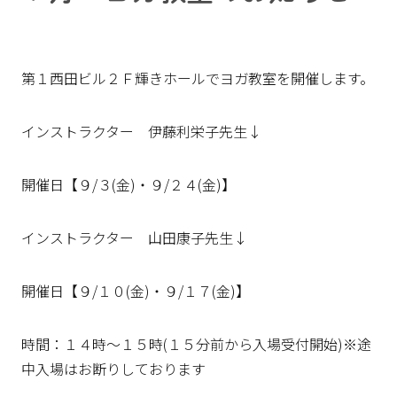
第１西田ビル２Ｆ輝きホールでヨガ教室を開催します。
インストラクター 伊藤利栄子先生↓
開催日【９/３(金)・９/２４(金)】
インストラクター 山田康子先生↓
開催日【９/１０(金)・９/１７(金)】
時間：１４時～１５時(１５分前から入場受付開始)※途
中入場はお断りしております