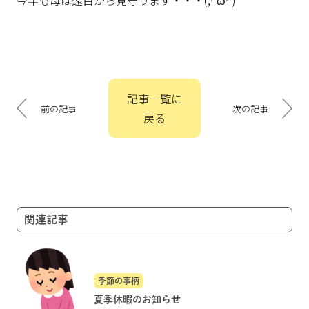
今年も母は遠目から見守ります・・・(;^ω^)
投
記事一覧に
稿
前の記事
次の記事
戻る
ナ
ビ
ゲ
ー
シ
ョ
関連記事
ン
季節の事柄
夏季休暇のお知らせ