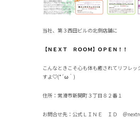
当社、第３西田ビルの北側店舗に
【ＮＥＸＴ ＲＯＯＭ】ＯＰＥＮ！！
こんなときこそ心も体も癒されてリフレッシュ
すよ♡(*´ω｀)
住所：常滑市新開町３丁目８２番１
お問合せ先：公式ＬＩＮＥ ＩＤ ＠nextr