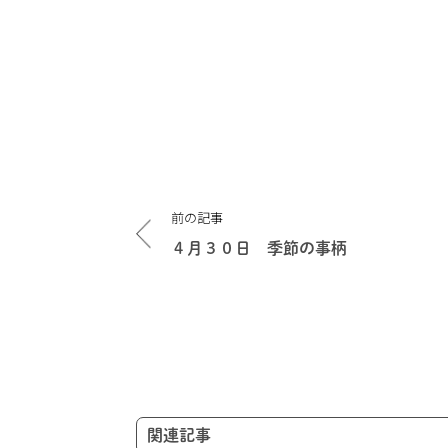
投
前の記事
稿
ナ
４月３０日 季節の事柄
ビ
ゲ
ー
シ
ョ
ン
関連記事