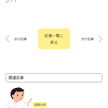
い！！
投
記事一覧に
稿
前の記事
次の記事
戻る
ナ
ビ
ゲ
ー
シ
ョ
関連記事
ン
お知らせ