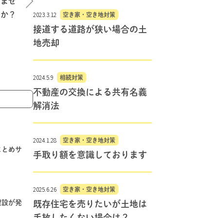
しませ
2023.3.12
んか？
空き家・空き地対策
接道する道路が狭い場合の土
地売却
2024.5.9
相続対策
不動産の交換による共有名義
解消法
2024.1.28
空き家・空き地対策
まとめサ
手取り額を意識しております
2025.6.26
空き家・空き地対策
埋設が発
既存住宅を売りたいが土地は
手放したくない場合は？