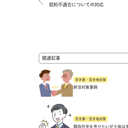
ナ
契約不適合についての対応
ビ
ゲ
ー
シ
ョ
ン
関連記事
空き家・空き地対策
終活対策事例
空き家・空き地対策
既存住宅を売りたいが土地は