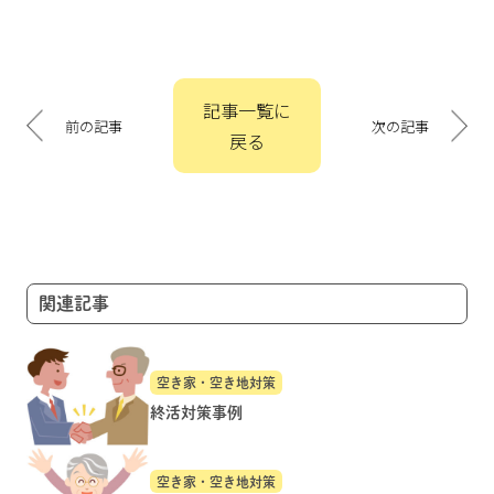
投
記事一覧に
稿
前の記事
次の記事
戻る
ナ
ビ
ゲ
ー
シ
ョ
関連記事
ン
空き家・空き地対策
終活対策事例
空き家・空き地対策