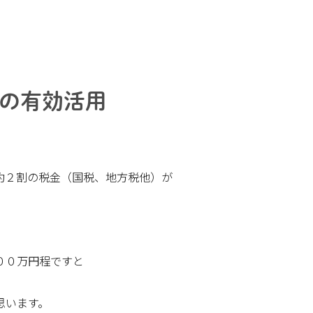
の有効活用
約２割の税金（国税、地方税他）が
００万円程ですと
思います。