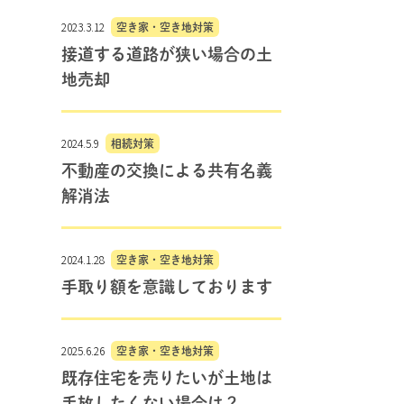
2023.3.12
空き家・空き地対策
接道する道路が狭い場合の土
地売却
2024.5.9
相続対策
不動産の交換による共有名義
解消法
2024.1.28
空き家・空き地対策
手取り額を意識しております
2025.6.26
空き家・空き地対策
既存住宅を売りたいが土地は
手放したくない場合は？