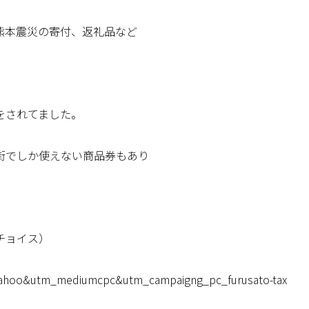
熊本震災の寄付、返礼品など
をされてました。
街でしか使えない商品券もあり
チョイス）
ceyahoo&utm_mediumcpc&utm_campaigng_pc_furusato-tax