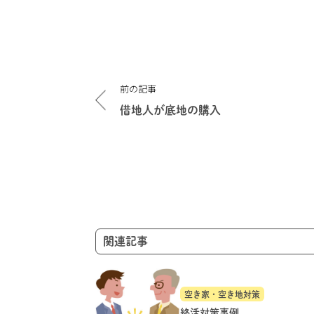
投
前の記事
稿
ナ
借地人が底地の購入
ビ
ゲ
ー
シ
ョ
ン
関連記事
空き家・空き地対策
終活対策事例