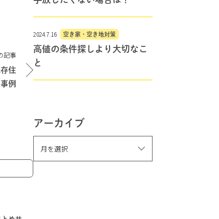
2024.7.16
空き家・空き地対策
高値の条件探しより大切なこ
の記事
と
既存住
た事例
アーカイブ
まとめサ