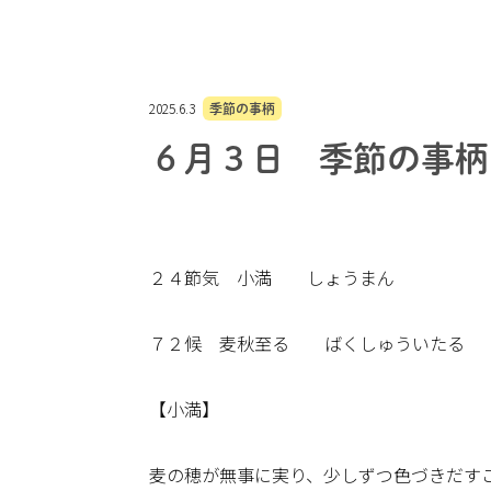
2025.6.3
季節の事柄
６月３日 季節の事柄
２４節気 小満 しょうまん
７２候 麦秋至る ばくしゅういたる
【小満】
麦の穂が無事に実り、少しずつ色づきだす