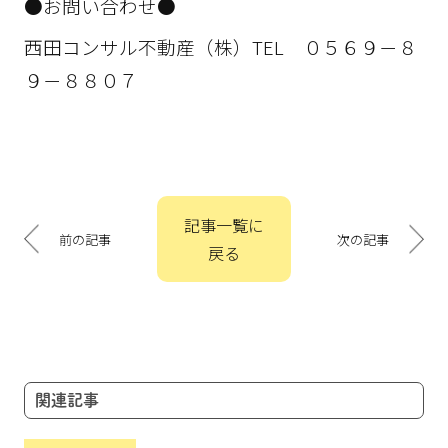
●お問い合わせ●
西田コンサル不動産（株）TEL ０５６９－８
９－８８０７
投
記事一覧に
稿
前の記事
次の記事
戻る
ナ
ビ
ゲ
ー
シ
ョ
関連記事
ン