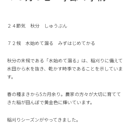
２４節気 秋分 しゅうぶん
７２候 水始めて涸る みずはじめてかる
秋分の末候である「水始めて涸る」は、稲刈りに備えて
水田から水を抜き、乾かす時季であることを示していま
す。
春の種まきから5カ月余り。農家の方々が大切に育てて
きた稲が田んぼで黄金色に輝いています。
稲刈りシーズンがやってきました。