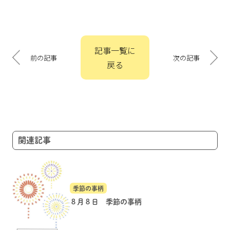
投
記事一覧に
稿
前の記事
次の記事
戻る
ナ
ビ
ゲ
ー
シ
ョ
関連記事
ン
季節の事柄
８月８日 季節の事柄