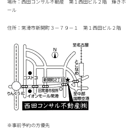
場所：西田コンサル不動産 第１西田ビル２階 輝きホ
ール
住所：常滑市新開町３－７９－１ 第１西田ビル２階
※事前予約の方優先