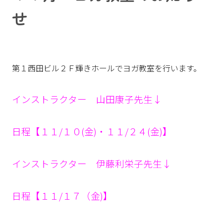
せ
第１西田ビル２Ｆ輝きホールでヨガ教室を行います。
インストラクター 山田康子先生↓
日程【１１/１０(金)・１１/２４(金)】
インストラクター 伊藤利栄子先生↓
日程【１１/１７（金)】