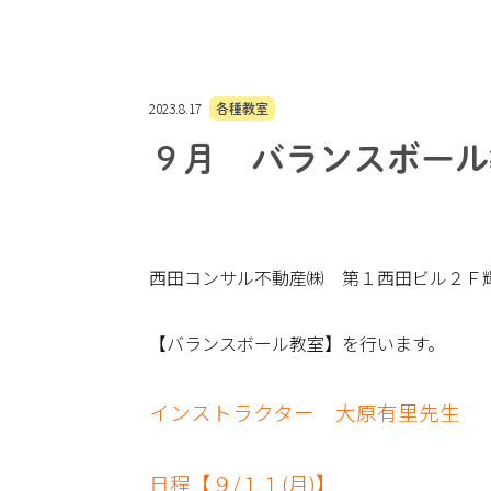
2023.8.17
各種教室
９月 バランスボール
西田コンサル不動産㈱ 第１西田ビル２Ｆ
【バランスボール教室】を行います。
インストラクター 大原有里先生
日程【９/１１(月)】