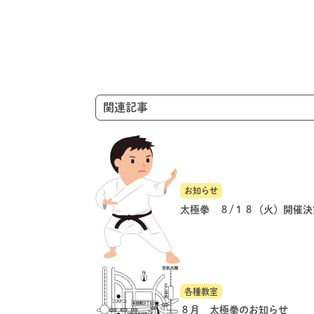
ゲ
ー
シ
ョ
ン
関連記事
お知らせ
太極拳 ８/１８（火）開催決
各種教室
８月 太極拳のお知らせ