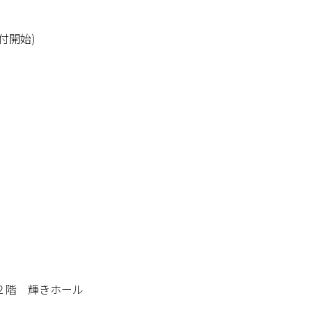
付開始)
２階 輝きホール