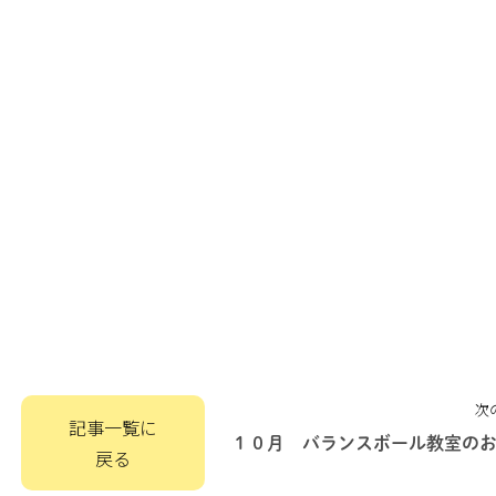
次
記事一覧に
１０月 バランスボール教室の
戻る