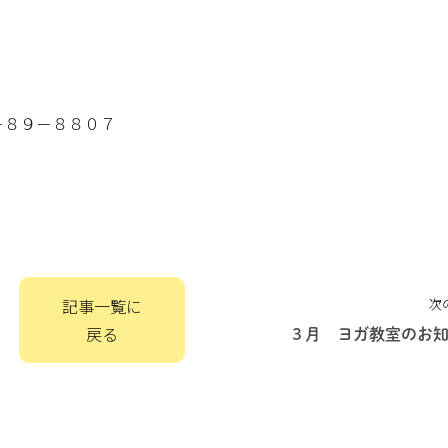
－８９－８８０７
記事一覧に
次
戻る
３月 ヨガ教室のお