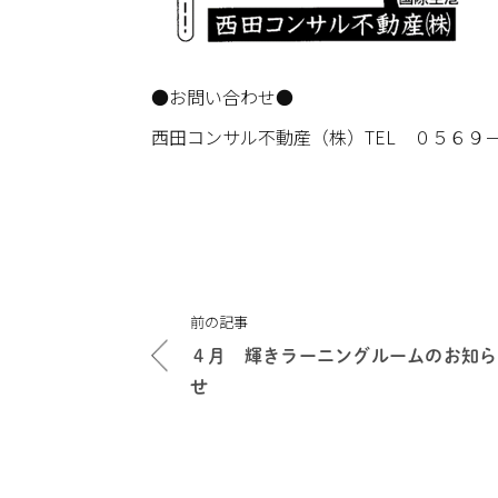
●お問い合わせ●
西田コンサル不動産（株）TEL ０５６９
投
前の記事
稿
４月 輝きラーニングルームのお知ら
ナ
せ
ビ
ゲ
ー
シ