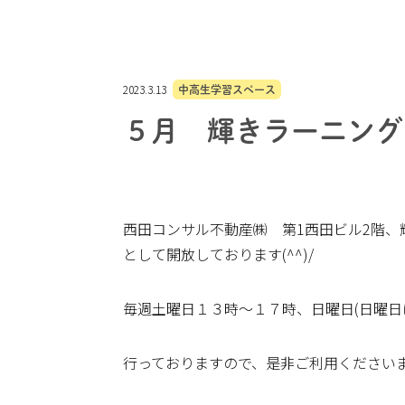
2023.3.13
中高生学習スペース
５月 輝きラーニング
西田コンサル不動産㈱ 第1西田ビル2階
として開放しております(^^)/
毎週土曜日１３時～１７時、日曜日(日曜日
行っておりますので、是非ご利用ください