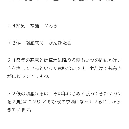
２４節気 寒露 かんろ
７２候 鴻雁来る がんきたる
２４節気の寒露とは草木に降りる露もいつの間にか冷た
さを増しているといった意味合いです。字だけでも寒さ
が伝わってきますね。
７２候の鴻雁来るは、その年はじめて渡ってきたマガン
を[初雁はつかり]と呼び秋の季語になっているとこから
きています。