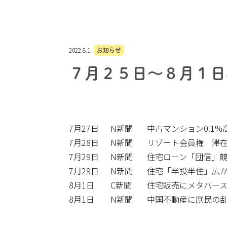
2022.8.1
お知らせ
７月２５日～８月１日
7月27日
N新聞
中古マンション0.1
7月28日
N新聞
リゾート会員権 滞
7月29日
N新聞
住宅ローン「団信」
7月29日
N新聞
住宅「半投半住」広
8月1日
C新聞
住宅販売にメタバー
8月1日
N新聞
中国不動産に庶民の