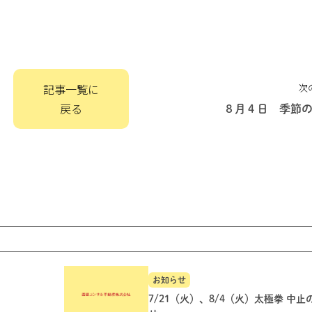
記事一覧に
次
戻る
８月４日 季節
お知らせ
7/21（火）、8/4（火）太極拳 中