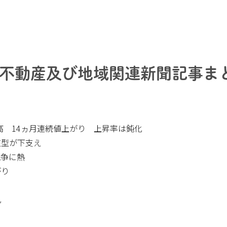
不動産及び地域関連新聞記事ま
%高 14ヵ月連続値上がり 上昇率は鈍化
在型が下支え
競争に熱
がり
ス
乱