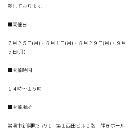
載しております。
■開催日
７月２５日(月)・８月１日(月)・８月２９日(月)・９月
５日(月)
■開催時間
１４時～１５時
■開催場所
常滑市新開町3-79-1 第１西田ビル２階 輝きホール