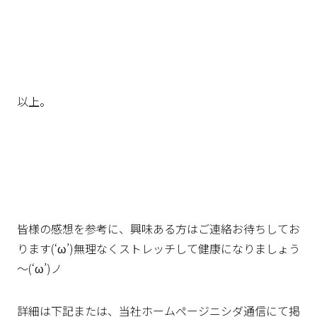
以上。
皆様の感想を参考に、興味ある方はご連絡お待ちしてお
ります(‘ω’)無理なくストレッチして健康になりましょう
～(‘ω’)ノ
詳細は下記または、当社ホームページニシダ通信にて掲