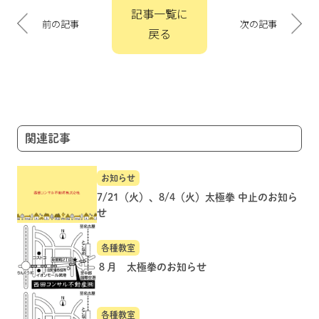
投
記事一覧に
稿
前の記事
次の記事
戻る
ナ
ビ
ゲ
ー
シ
ョ
関連記事
ン
お知らせ
7/21（火）、8/4（火）太極拳 中止のお知ら
せ
各種教室
８月 太極拳のお知らせ
各種教室