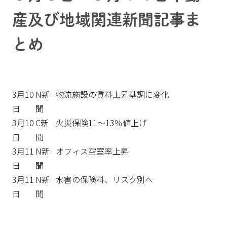
産及び地域関連新聞記事ま
とめ
3月10
N新
物流施設の賃料上昇基調に変化
日
聞
3月10
C新
火災保険11～13％値上げ
日
聞
3月11
N新
オフィス空室率上昇
日
聞
3月11
N新
水害の保険料、リスク別へ
日
聞