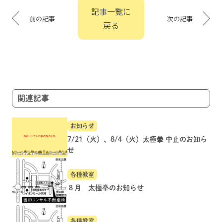
投
記事一覧に
稿
前の記事
次の記事
戻る
ナ
ビ
ゲ
ー
シ
ョ
関連記事
ン
お知らせ
7/21（火）、8/4（火）太極拳 中止のお知ら
せ
各種教室
８月 太極拳のお知らせ
各種教室