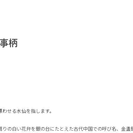
事柄
漂わせる水仙を指します。
周りの白い花弁を銀の台にたとえた古代中国での呼び名、金盞