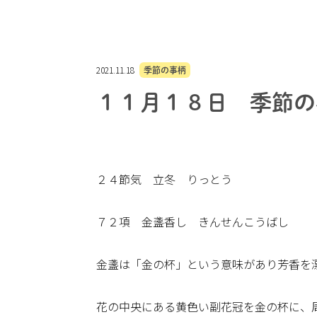
2021.11.18
季節の事柄
１１月１８日 季節の
２４節気 立冬 りっとう
７２項 金盞香し きんせんこうばし
金盞は「金の杯」という意味があり芳香を
花の中央にある黄色い副花冠を金の杯に、