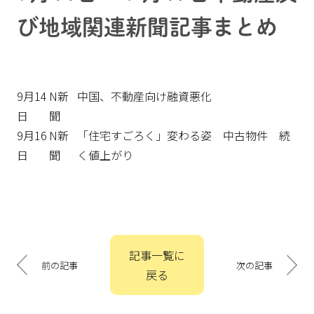
び地域関連新聞記事まとめ
9月14
N新
中国、不動産向け融資悪化
日
聞
9月16
N新
「住宅すごろく」変わる姿 中古物件 続
日
聞
く値上がり
投
記事一覧に
稿
前の記事
次の記事
戻る
ナ
ビ
ゲ