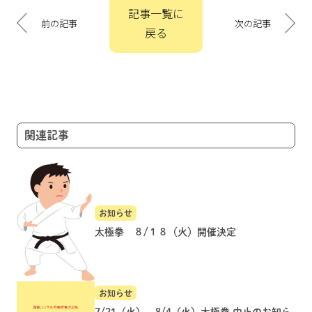
投
記事一覧に
稿
前の記事
次の記事
戻る
ナ
ビ
ゲ
ー
シ
ョ
関連記事
ン
お知らせ
太極拳 ８/１８（火）開催決定
お知らせ
7/21（火）、8/4（火）太極拳 中止のお知ら