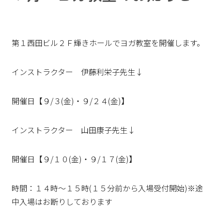
第１西田ビル２Ｆ輝きホールでヨガ教室を開催します。
インストラクター 伊藤利栄子先生↓
開催日【９/３(金)・９/２４(金)】
インストラクター 山田康子先生↓
開催日【９/１０(金)・９/１７(金)】
時間：１４時～１５時(１５分前から入場受付開始)※途
中入場はお断りしております