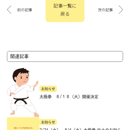
投
記事一覧に
稿
前の記事
次の記事
戻る
ナ
ビ
ゲ
ー
シ
ョ
関連記事
ン
お知らせ
太極拳 ８/１８（火）開催決定
お知らせ
7/21（火）、8/4（火）太極拳 中止のお知ら