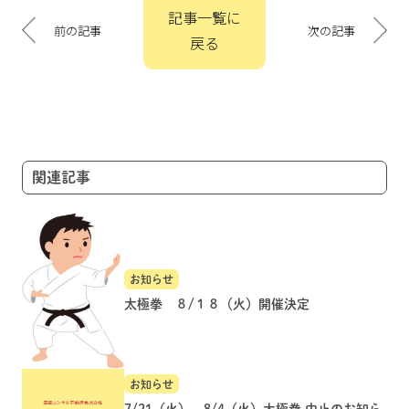
投
記事一覧に
稿
前の記事
次の記事
戻る
ナ
ビ
ゲ
ー
シ
ョ
関連記事
ン
お知らせ
太極拳 ８/１８（火）開催決定
お知らせ
7/21（火）、8/4（火）太極拳 中止のお知ら