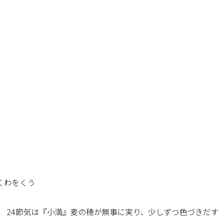
くわをくう
-^) 24節気は『小満』麦の穂が無事に実り、少しずつ色づきだ