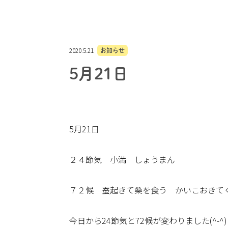
2020.5.21
お知らせ
5月21日
5月21日
２４節気 小満 しょうまん
７２候 蚕起きて桑を食う かいこおきて
今日から24節気と72候が変わりました(^