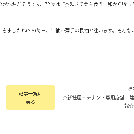
のが語源だそうです。72候は『蚕起きて桑を食う』卵から孵っ
きましたね(^-^)毎日、半袖か薄手の長袖か迷います。そんな
次
記事一覧に
☆新社屋・テナント専用店舗 
戻る
報☆