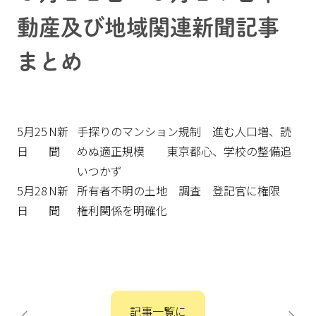
動産及び地域関連新聞記事
まとめ
5月25
N新
手探りのマンション規制 進む人口増、読
日
聞
めぬ適正規模 東京都心、学校の整備追
いつかず
5月28
N新
所有者不明の土地 調査 登記官に権限
日
聞
権利関係を明確化
投
記事一覧に