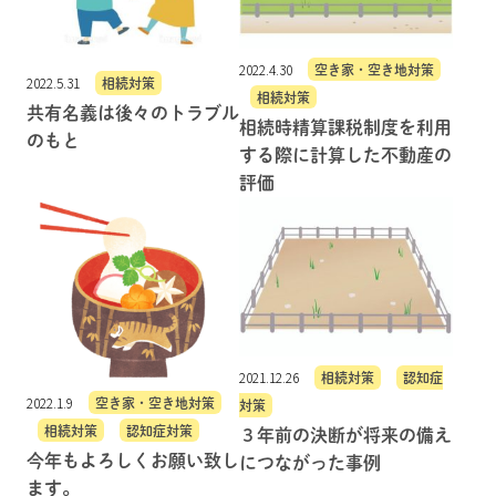
2022.4.30
空き家・空き地対策
2022.5.31
相続対策
相続対策
共有名義は後々のトラブル
相続時精算課税制度を利用
のもと
する際に計算した不動産の
評価
2021.12.26
相続対策
認知症
2022.1.9
空き家・空き地対策
対策
相続対策
認知症対策
３年前の決断が将来の備え
今年もよろしくお願い致し
につながった事例
ます。