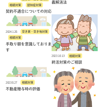
義解消法
相続対策
認知症対策
契約不適合についての対応
2024.1.28
空き家・空き地対策
相続対策
手取り額を意識しておりま
す
2023.10.13
相続対策
終活対策のご相談
2023.8.27
相続対策
不動産贈与時の評価