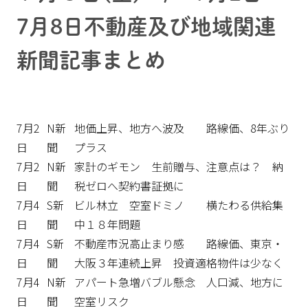
7月8日不動産及び地域関連
新聞記事まとめ
7月2
N新
地価上昇、地方へ波及 路線価、8年ぶり
日
聞
プラス
7月2
N新
家計のギモン 生前贈与、注意点は？ 納
日
聞
税ゼロへ契約書証拠に
7月4
S新
ビル林立 空室ドミノ 横たわる供給集
日
聞
中１８年問題
7月4
S新
不動産市況高止まり感 路線価、東京・
日
聞
大阪３年連続上昇 投資適格物件は少なく
7月4
N新
アパート急増バブル懸念 人口減、地方に
日
聞
空室リスク