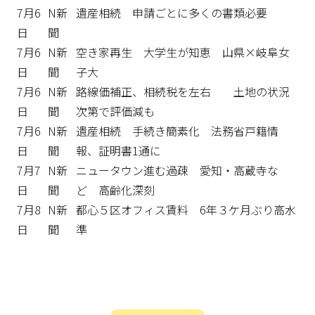
7月6
N新
遺産相続 申請ごとに多くの書類必要
日
聞
7月6
N新
空き家再生 大学生が知恵 山県×岐阜女
日
聞
子大
7月6
N新
路線価補正、相続税を左右 土地の状況
日
聞
次第で評価減も
7月6
N新
遺産相続 手続き簡素化 法務省戸籍情
日
聞
報、証明書1通に
7月7
N新
ニュータウン進む過疎 愛知・高蔵寺な
日
聞
ど 高齢化深刻
7月8
N新
都心５区オフィス賃料 6年３ケ月ぶり高水
日
聞
準