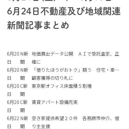
6月24日不動産及び地域関連
新聞記事まとめ
6月20
N新
地価算出データ公開 ＡＩで受託査定、正
日
聞
確に
6月20
N新
「借りたほうがおトク」競う 住宅・車…
日
聞
顧客獲得の切り札に
6月20
C新
東京駅オフィス床面積５割増
日
聞
6月20
C新
賃貸アパート設備充実
日
聞
6月22
N新
空き家提供希望２０件 各務原市仲介、借
日
聞
り主支援