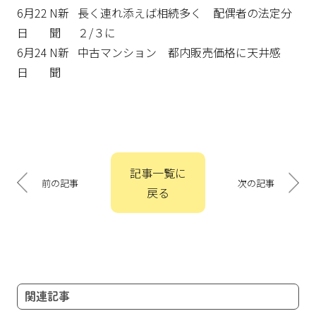
6月22
N新
長く連れ添えば相続多く 配偶者の法定分
日
聞
２/３に
6月24
N新
中古マンション 都内販売価格に天井感
日
聞
投
記事一覧に
稿
前の記事
次の記事
戻る
ナ
ビ
ゲ
ー
シ
ョ
関連記事
ン