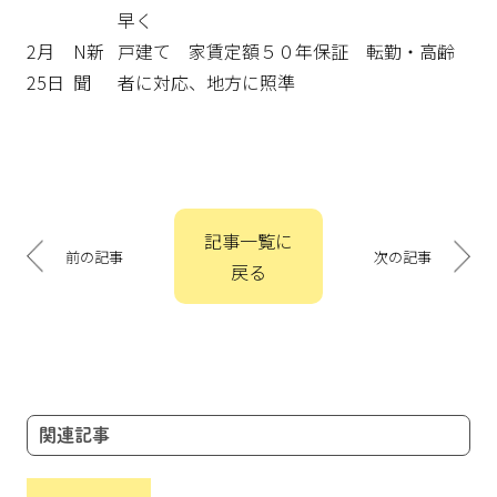
早く
2月
N新
戸建て 家賃定額５０年保証 転勤・高齢
25日
聞
者に対応、地方に照準
投
記事一覧に
稿
前の記事
次の記事
戻る
ナ
ビ
ゲ
ー
シ
ョ
関連記事
ン