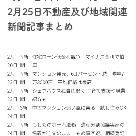
2月25日不動産及び地域関連
新聞記事まとめ
2月
N新
住宅ローン低金利競争 マイナス金利で拍
20日
聞
車
2月
N新
マンション発売、6.1パーセント減 昨年7
23日
聞
万8000戸 平均価格は最高
2月
N新
シェアハウス独自色磨く 子育て支援や職業
23日
聞
紹介も
2月
S新
中古マンション追い風に乗る 試し住みOK
24日
聞
2月
N新
もしものホーム法務 遺産分割協議実家の
24日
聞
名義が亡父のまま もめ事回避、相続登記