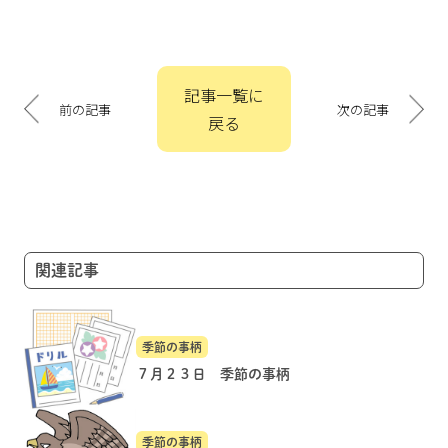
投
記事一覧に
稿
前の記事
次の記事
戻る
ナ
ビ
ゲ
ー
シ
ョ
関連記事
ン
季節の事柄
７月２３日 季節の事柄
季節の事柄