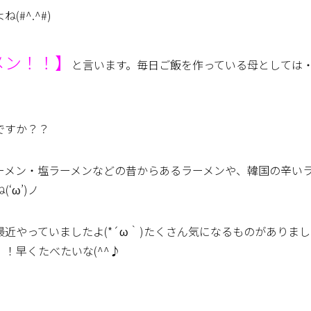
#^.^#)
メン！！】
と言います。毎日ご飯を作っている母としては
ですか？？
ーメン・塩ラーメンなどの昔からあるラーメンや、韓国の辛い
ω’)ノ
近やっていましたよ(*´ω｀)たくさん気になるものがありま
！早くたべたいな(^^♪