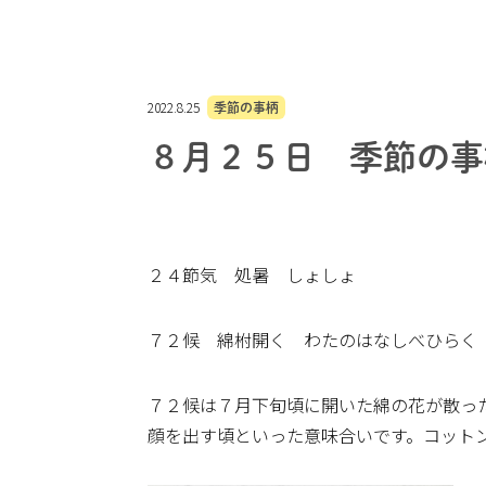
2022.8.25
季節の事柄
８月２５日 季節の事
２４節気 処暑 しょしょ
７２候 綿柎開く わたのはなしべひらく
７２候は７月下旬頃に開いた綿の花が散っ
顔を出す頃といった意味合いです。コットン