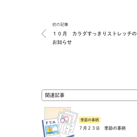
投
前の記事
稿
１０月 カラダすっきりストレッチの
ナ
お知らせ
ビ
ゲ
ー
シ
ョ
ン
関連記事
季節の事柄
７月２３日 季節の事柄