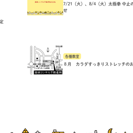
7/21（火）、8/4（火）太極拳 中
せ
定
各種教室
８月 カラダすっきりストレッチの