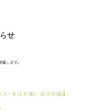
らせ
開催します。
ス・９/１６(金)・９/３０(金)】
↓