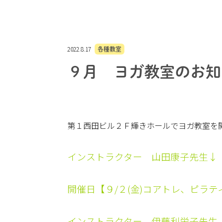
2022.8.17
各種教室
９月 ヨガ教室のお知
第１西田ビル２Ｆ輝きホールでヨガ教室を
インストラクター 山田康子先生↓
開催日【９/２(金)コアトレ、ピラティ
インストラクター 伊藤利栄子先生