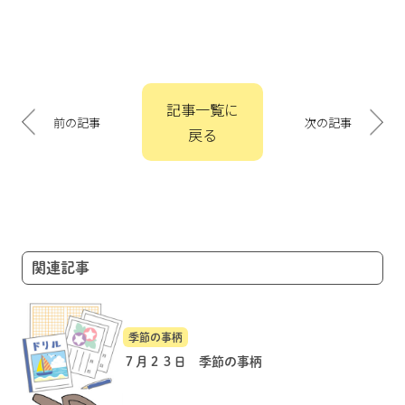
投
記事一覧に
稿
前の記事
次の記事
戻る
ナ
ビ
ゲ
ー
シ
ョ
関連記事
ン
季節の事柄
７月２３日 季節の事柄