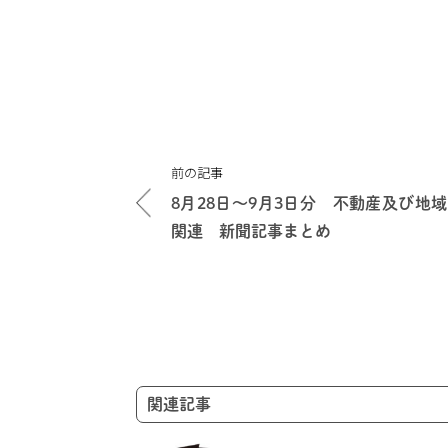
投
前の記事
稿
8月28日～9月3日分 不動産及び地域
ナ
関連 新聞記事まとめ
ビ
ゲ
ー
シ
ョ
ン
関連記事