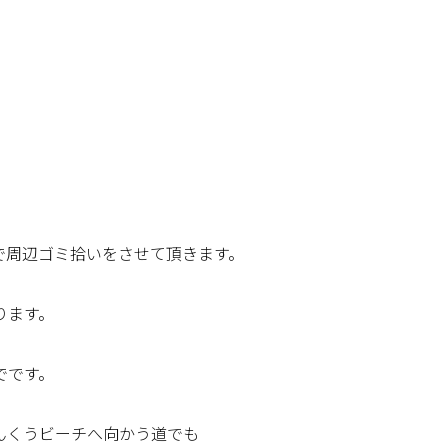
で周辺ゴミ拾いをさせて頂きます。
ります。
でです。
んくうビーチへ向かう道でも