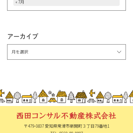
« 7月
アーカイブ
〒479-0837 愛知県常滑市新開町
３丁目79番地1