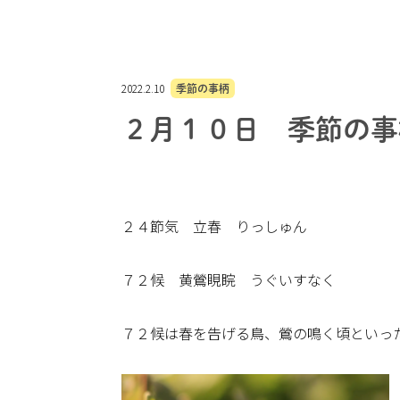
2022.2.10
季節の事柄
２月１０日 季節の事
２４節気 立春 りっしゅん
７２候 黄鶯睍睆 うぐいすなく
７２候は春を告げる鳥、鶯の鳴く頃といっ