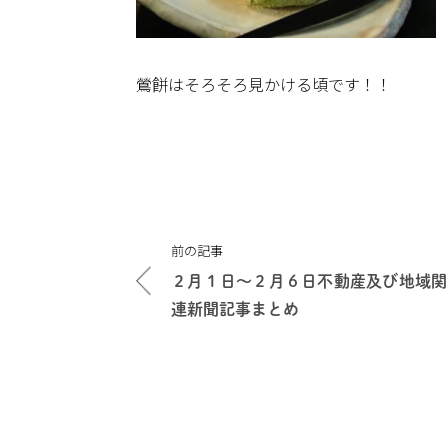
鶯餅はそろそろ見かける頃です！！
投
前の記事
稿
２月１日～２月６日不動産及び地域関
ナ
連新聞記事まとめ
ビ
ゲ
ー
シ
ョ