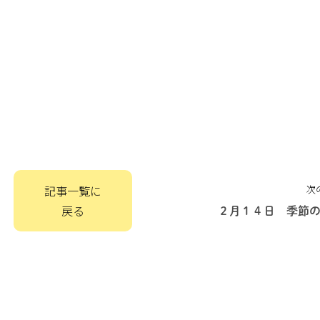
記事一覧に
次
戻る
２月１４日 季節