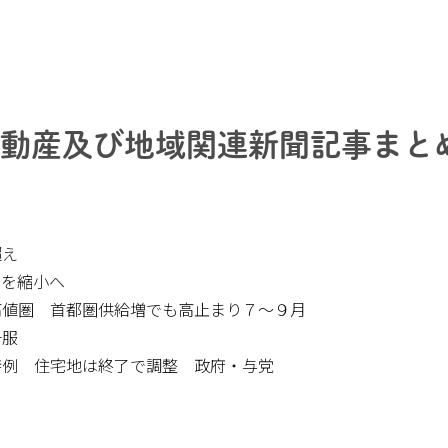
日不動産及び地域関連新聞記事まと
超え
率を縮小へ
高値圏 首都圏供給増でも高止まり７～９月
一服
特例 住宅地は終了で調整 政府・与党