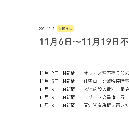
2021.11.19
お知らせ
11月6日～11月19
11月12日
N新聞
オフィス空室率５％
11月18日
N新聞
住宅ローン減税控除
11月19日
N新聞
物流施設の賃料 最
11月19日
N新聞
リゾート会員権上昇
11月19日
N新聞
固定資産税据え置き