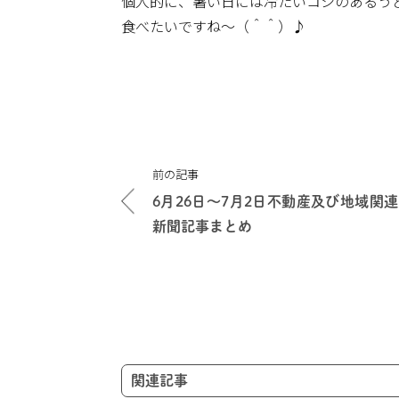
個人的に、暑い日には冷たいコシのあるう
食べたいですね～（＾＾）♪
投
前の記事
稿
6月26日～7月2日不動産及び地域関連
ナ
新聞記事まとめ
ビ
ゲ
ー
シ
ョ
ン
関連記事