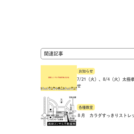
ビ
ゲ
ー
シ
ョ
ン
関連記事
お知らせ
7/21（火）、8/4（火）太極
せ
各種教室
８月 カラダすっきりストレ