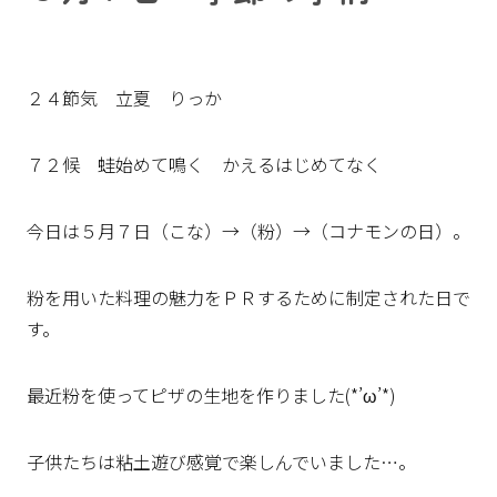
２４節気 立夏 りっか
７２候 蛙始めて鳴く かえるはじめてなく
今日は５月７日（こな）→（粉）→（コナモンの日）。
粉を用いた料理の魅力をＰＲするために制定された日で
す。
最近粉を使ってピザの生地を作りました(*’ω’*)
子供たちは粘土遊び感覚で楽しんでいました…。