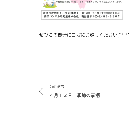
ぜひこの機会にヨガにお越しください(*^-^*
投
前の記事
稿
ナ
４月１２日 季節の事柄
ビ
ゲ
ー
シ