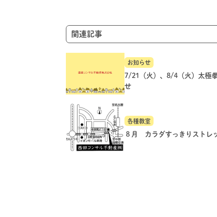
ョ
ン
関連記事
お知らせ
7/21（火）、8/4（火）太極
せ
各種教室
８月 カラダすっきりストレ