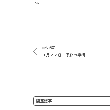
(^^
投
前の記事
稿
ナ
３月２２日 季節の事柄
ビ
ゲ
ー
シ
ョ
ン
関連記事