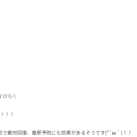
をひらく
’！！！
で疲労回復、風邪予防にも効果があるそうです(*´ω｀)！！