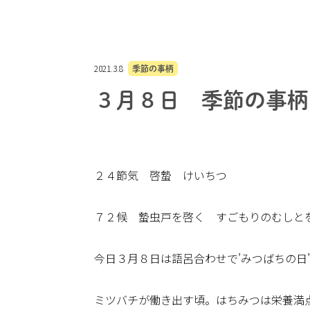
2021.3.8
季節の事柄
３月８日 季節の事柄
２４節気 啓蟄 けいちつ
７２候 蟄虫戸を啓く すごもりのむしと
今日３月８日は語呂合わせで’みつばちの日
ミツバチが働き出す頃。はちみつは栄養満点