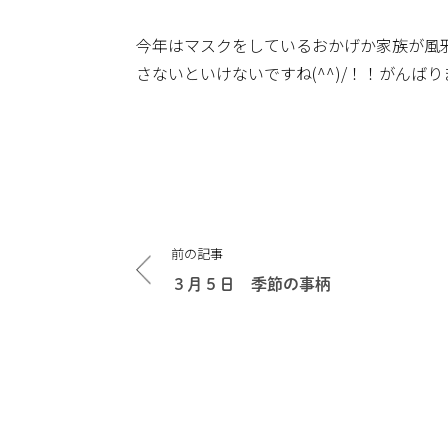
今年はマスクをしているおかげか家族が風
さないといけないですね(^^)/！！がんば
投
前の記事
稿
ナ
３月５日 季節の事柄
ビ
ゲ
ー
シ
ョ
ン