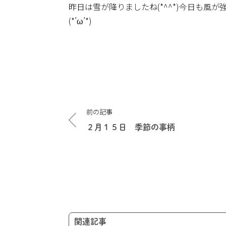
昨日は雪が降りましたね(*^^*)今日も
(*’ω’*)
投
前の記事
稿
ナ
２月１５日 季節の事柄
ビ
ゲ
ー
シ
ョ
ン
関連記事