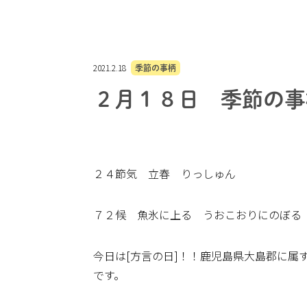
2021.2.18
季節の事柄
２月１８日 季節の事
２４節気 立春 りっしゅん
７２候 魚氷に上る うおこおりにのぼる
今日は[方言の日]！！鹿児島県大島郡に
です。