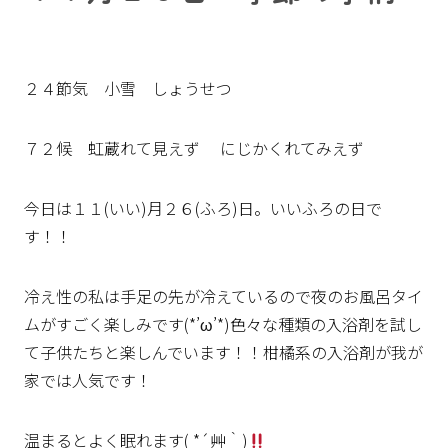
２４節気 小雪 しょうせつ
７２候 虹蔵れて見えず にじかくれてみえず
今日は１１(いい)月２６(ふろ)日。いいふろの日で
す！！
冷え性の私は手足の先が冷えているので夜のお風呂タイ
ムがすごく楽しみです(*’ω’*)色々な種類の入浴剤を試し
て子供たちと楽しんでいます！！柑橘系の入浴剤が我が
家では人気です！
温まるとよく眠れます( *´艸｀)